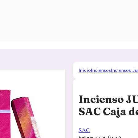
Inicio
Inciensos
Inciensos J
Incienso J
SAC Caja d
SAC
Valorado con
0
de 5