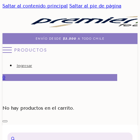
Saltar al contenido principal
Saltar al pie de página
ENVÍO DESDE
$3.500
A TODO CHILE
PRODUCTOS
Ingresar
0
No hay productos en el carrito.
🔍