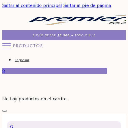
Saltar al contenido principal
Saltar al pie de página
ENVÍO DESDE
$3.500
A TODO CHILE
PRODUCTOS
Ingresar
0
No hay productos en el carrito.
🔍