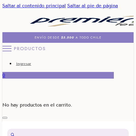
Saltar al contenido principal
Saltar al pie de página
ENVÍO DESDE
$3.500
A TODO CHILE
PRODUCTOS
Ingresar
0
No hay productos en el carrito.
🔍