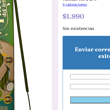
0
valoraciones
$
1.990
Sin existencias
Enviar corr
exit