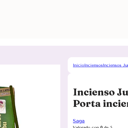
Inicio
Inciensos
Inciensos J
Incienso J
Porta inci
Saga
Valorado con
0
de 5