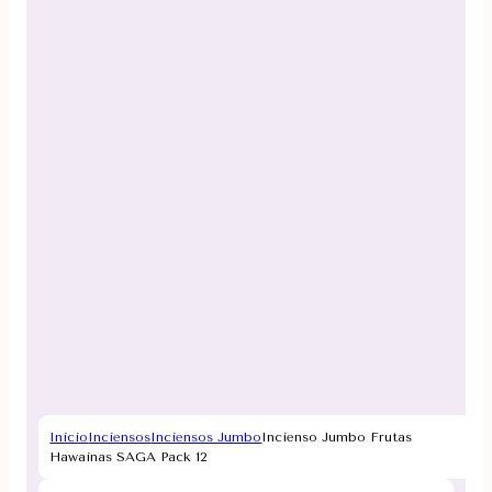
Inicio
Inciensos
Inciensos Jumbo
Incienso Jumbo Frutas
Hawainas SAGA Pack 12