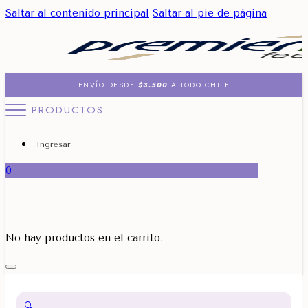
Saltar al contenido principal
Saltar al pie de página
ENVÍO DESDE
$3.500
A TODO CHILE
PRODUCTOS
Ingresar
0
No hay productos en el carrito.
🔍