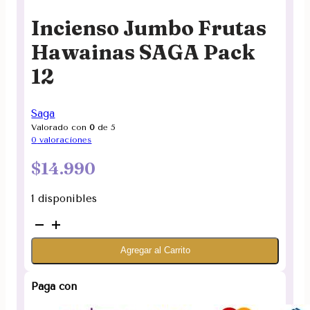
Incienso Jumbo Frutas
Hawainas SAGA Pack
12
Saga
Valorado con
0
de 5
0
valoraciones
$
14.990
1 disponibles
Incienso
Jumbo
Agregar al Carrito
Frutas
Hawainas
SAGA
Paga con
Pack