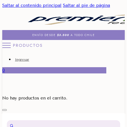
Saltar al contenido principal
Saltar al pie de página
ENVÍO DESDE
$3.500
A TODO CHILE
PRODUCTOS
Ingresar
0
No hay productos en el carrito.
🔍