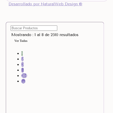
Desarrollado por NaturalWeb Design ®
Mostrando : 1 al 8 de 2510 resultados
Ver Todos
1
2
3
…
314
→