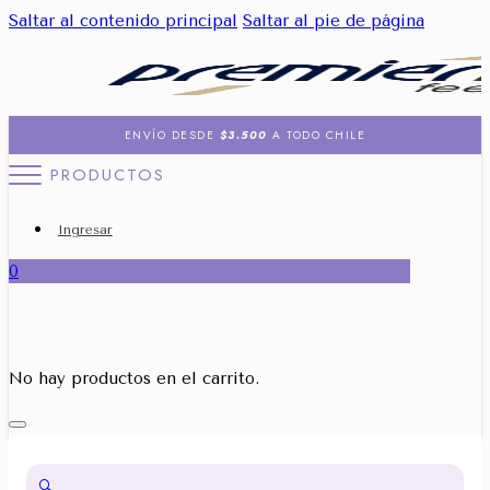
Saltar al contenido principal
Saltar al pie de página
ENVÍO DESDE
$3.500
A TODO CHILE
PRODUCTOS
Ingresar
0
No hay productos en el carrito.
🔍