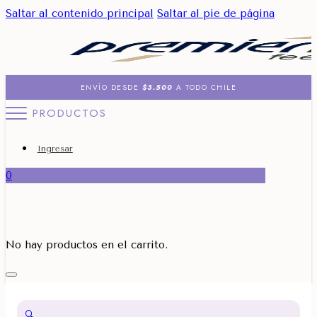
Saltar al contenido principal
Saltar al pie de página
ENVÍO DESDE
$3.500
A TODO CHILE
PRODUCTOS
Ingresar
0
No hay productos en el carrito.
🔍