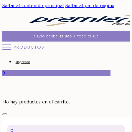
Saltar al contenido principal
Saltar al pie de página
ENVÍO DESDE
$3.500
A TODO CHILE
PRODUCTOS
Ingresar
0
No hay productos en el carrito.
🔍