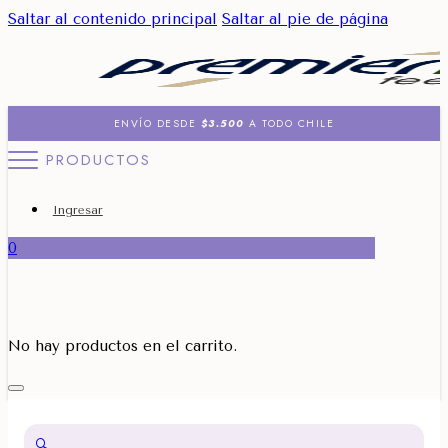
Saltar al contenido principal
Saltar al pie de página
ENVÍO DESDE
$3.500
A TODO CHILE
PRODUCTOS
Ingresar
0
No hay productos en el carrito.
🔍