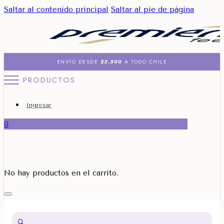
Saltar al contenido principal
Saltar al pie de página
ENVÍO DESDE
$3.500
A TODO CHILE
PRODUCTOS
Ingresar
0
No hay productos en el carrito.
🔍