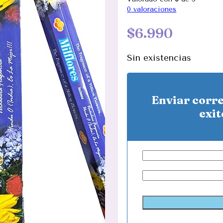
0
valoraciones
$
6.990
Sin existencias
Enviar corr
exit