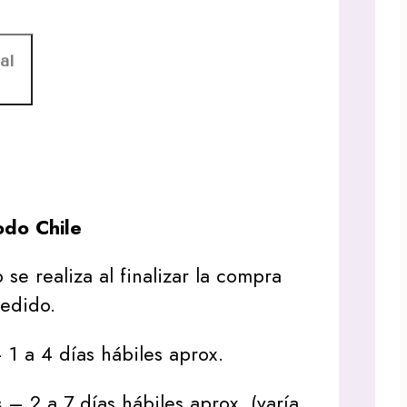
al
do Chile
 se realiza al finalizar la compra
pedido.
1 a 4 días hábiles aprox.
s
– 2 a 7 días hábiles aprox. (varía