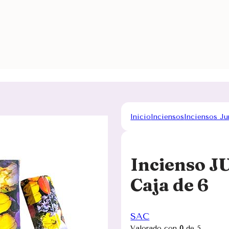
Inicio
Inciensos
Inciensos J
Incienso J
Caja de 6
SAC
Valorado con
0
de 5