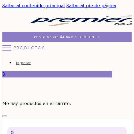
Saltar al contenido principal
Saltar al pie de página
ENVÍO DESDE
$3.500
A TODO CHILE
PRODUCTOS
Ingresar
0
No hay productos en el carrito.
🔍