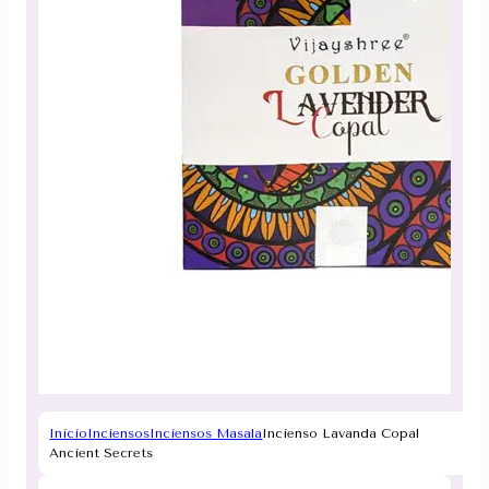
Inicio
Inciensos
Inciensos Masala
Incienso Lavanda Copal
Ancient Secrets