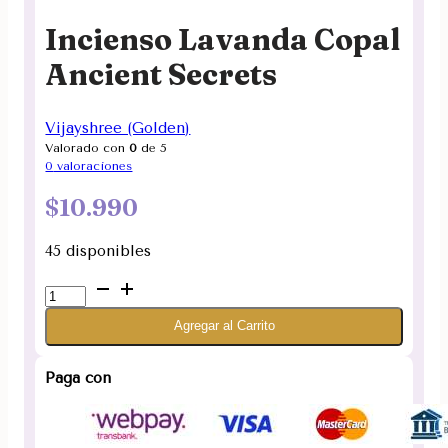
Incienso Lavanda Copal
Ancient Secrets
Vijayshree (Golden)
Valorado con
0
de 5
0
valoraciones
$
10.990
45 disponibles
Incienso
Lavanda
Agregar al Carrito
Copal
Ancient
Secrets
Paga con
cantidad