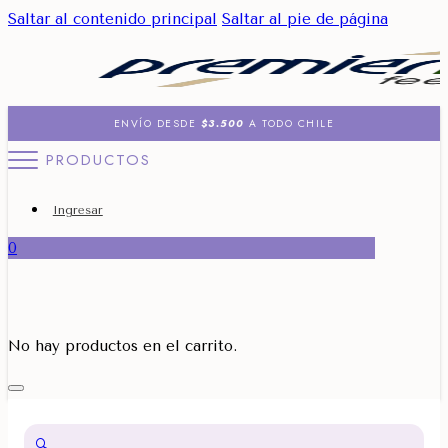
Saltar al contenido principal
Saltar al pie de página
ENVÍO DESDE
$3.500
A TODO CHILE
PRODUCTOS
Ingresar
0
No hay productos en el carrito.
🔍