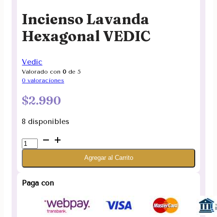
Incienso Lavanda
Hexagonal VEDIC
Vedic
Valorado con
0
de 5
0
valoraciones
$
2.990
8 disponibles
Incienso
Lavanda
Agregar al Carrito
Hexagonal
VEDIC
cantidad
Paga con