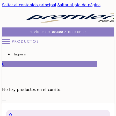
Saltar al contenido principal
Saltar al pie de página
ENVÍO DESDE
$3.500
A TODO CHILE
PRODUCTOS
Ingresar
0
No hay productos en el carrito.
🔍