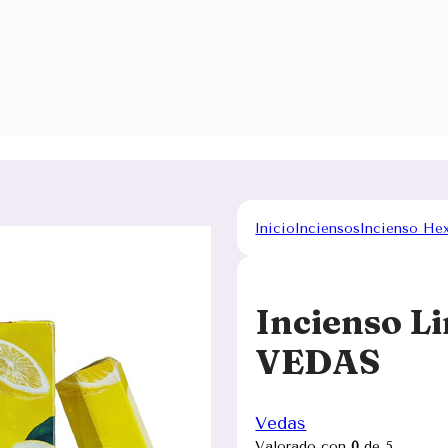
Inicio
Inciensos
Incienso He
Incienso L
VEDAS
Vedas
Valorado con
0
de 5