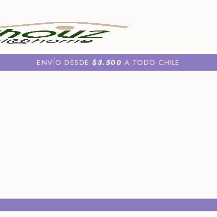
ENVÍO DESDE
$3.500
A TODO CHILE
uch y Sets
os
nos
áticos
 Aromas
aticos
a
a
s
s