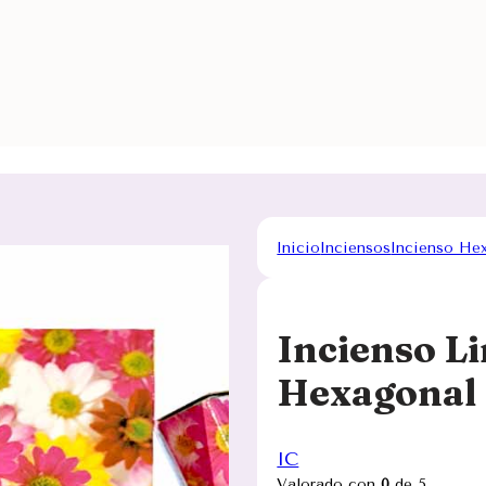
Inicio
Inciensos
Incienso He
Incienso L
Hexagonal
IC
Valorado con
0
de 5