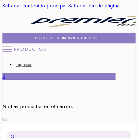
Saltar al contenido principal
Saltar al pie de página
ENVÍO DESDE
$3.500
A TODO CHILE
PRODUCTOS
Ingresar
0
No hay productos en el carrito.
🔍