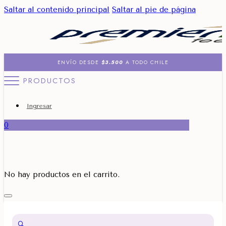
Saltar al contenido principal
Saltar al pie de página
ENVÍO DESDE
$3.500
A TODO CHILE
PRODUCTOS
Ingresar
0
No hay productos en el carrito.
🔍