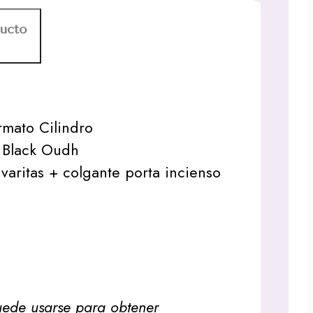
ducto
ormato Cilindro
 Black Oudh
varitas + colgante porta incienso
puede usarse para obtener