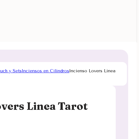
ouch y Sets
Inciensos en Cilindros
Incienso Lovers Linea
overs Linea Tarot