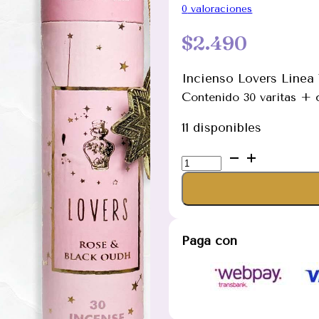
0
valoraciones
$
2.490
Incienso Lovers Linea 
C
ontenido 30 varitas + c
11 disponibles
Incienso
Lovers
Linea
Tarot
Cilindro
Paga con
cantidad