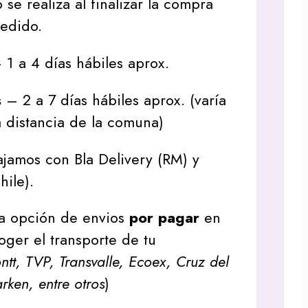
 se realiza al finalizar la compra
pedido.
1 a 4 días hábiles aprox.
s
– 2 a 7 días hábiles aprox. (varía
 distancia de la comuna)
jamos con Bla Delivery (RM) y
hile).
a opción de envios
por pagar
en
oger el transporte de tu
tt, TVP, Transvalle, Ecoex, Cruz del
arken, entre otros
)