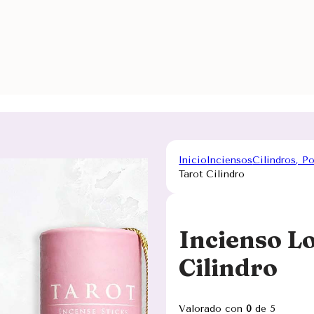
Inicio
Inciensos
Cilindros, P
Tarot Cilindro
Incienso L
Cilindro
Valorado con
0
de 5