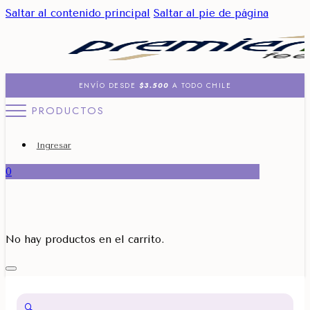
Saltar al contenido principal
Saltar al pie de página
ENVÍO DESDE
$3.500
A TODO CHILE
PRODUCTOS
Ingresar
0
No hay productos en el carrito.
🔍