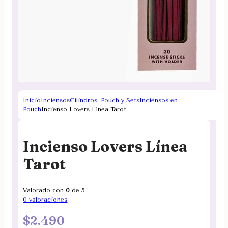
Inicio
Inciensos
Cilindros, Pouch y Sets
Inciensos en
Pouch
Incienso Lovers Línea Tarot
Incienso Lovers Línea
Tarot
Valorado con
0
de 5
0
valoraciones
$
2.490