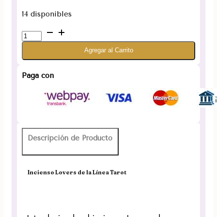
14 disponibles
Incienso
Lovers
Agregar al Carrito
Línea
Tarot
cantidad
Paga con
Descripción de Producto
Incienso Lovers de la Línea Tarot