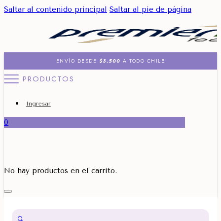
Saltar al contenido principal
Saltar al pie de página
ENVÍO DESDE
$3.500
A TODO CHILE
PRODUCTOS
Ingresar
0
No hay productos en el carrito.
🔍