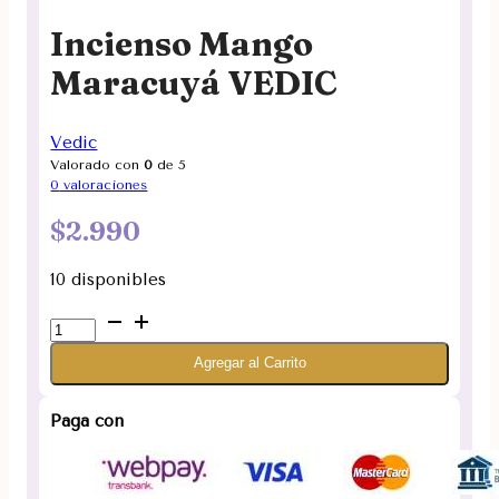
Incienso Mango
Maracuyá VEDIC
Vedic
Valorado con
0
de 5
0
valoraciones
$
2.990
10 disponibles
Incienso
Mango
Agregar al Carrito
Maracuyá
VEDIC
cantidad
Paga con