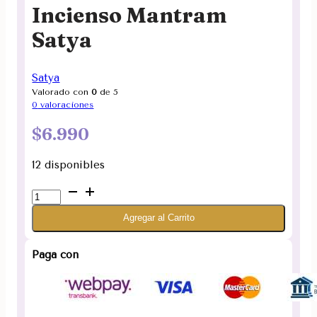
Incienso Mantram
Satya
Satya
Valorado con
0
de 5
0
valoraciones
$
6.990
12 disponibles
Incienso
Mantram
Agregar al Carrito
Satya
cantidad
Paga con