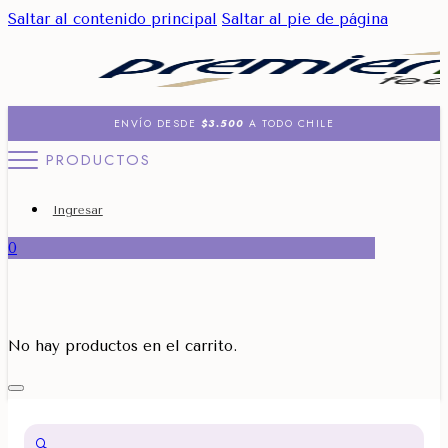
Saltar al contenido principal
Saltar al pie de página
ENVÍO DESDE
$3.500
A TODO CHILE
PRODUCTOS
Ingresar
0
No hay productos en el carrito.
🔍