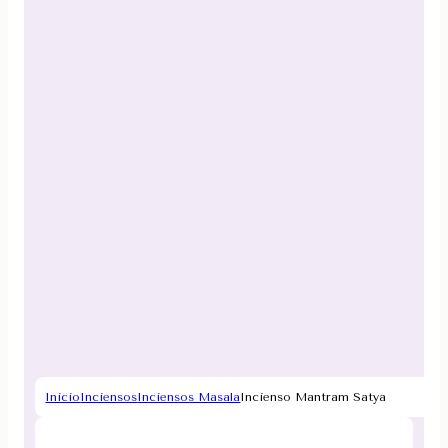
Inicio
Inciensos
Inciensos Masala
Incienso Mantram Satya