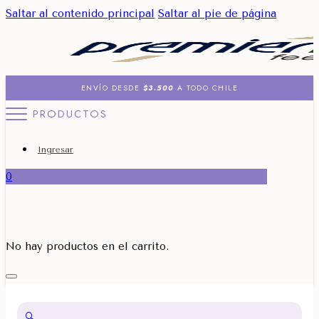
Saltar al contenido principal
Saltar al pie de página
ENVÍO DESDE
$3.500
A TODO CHILE
PRODUCTOS
Ingresar
0
No hay productos en el carrito.
🔍