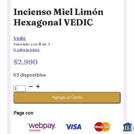
Incienso Miel Limón
Hexagonal VEDIC
Vedic
Valorado con
0
de 5
0
valoraciones
$
2.990
63 disponibles
Incienso
Miel
Agregar al Carrito
Limón
Hexagonal
VEDIC
Paga con
cantidad