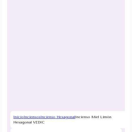
Inicio
Inciensos
Incienso Hexagonal
Incienso Miel Limón
Hexagonal VEDIC