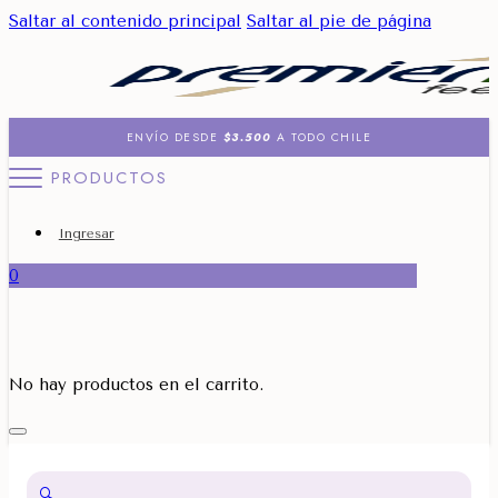
Saltar al contenido principal
Saltar al pie de página
ENVÍO DESDE
$3.500
A TODO CHILE
PRODUCTOS
Ingresar
0
No hay productos en el carrito.
🔍