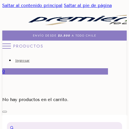
Saltar al contenido principal
Saltar al pie de página
ENVÍO DESDE
$3.500
A TODO CHILE
PRODUCTOS
Ingresar
0
No hay productos en el carrito.
🔍