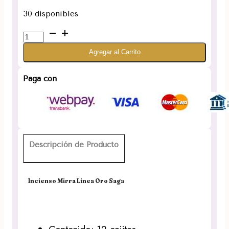
30 disponibles
Incienso
Mirra
Agregar al Carrito
Linea
Oro
Saga
Paga con
cantidad
Descripción de Producto
Incienso Mirra Linea Oro Saga