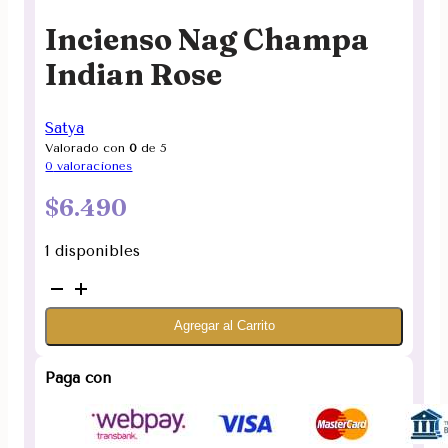
Incienso Nag Champa
Indian Rose
Satya
Valorado con
0
de 5
0
valoraciones
$
6.490
1 disponibles
Incienso
Nag
Agregar al Carrito
Champa
Indian
Rose
Paga con
cantidad