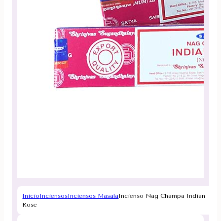
Inicio
Inciensos
Inciensos Masala
Incienso Nag Champa Indian
Rose