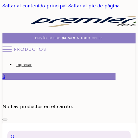
Saltar al contenido principal
Saltar al pie de página
ENVÍO DESDE
$3.500
A TODO CHILE
PRODUCTOS
Ingresar
0
No hay productos en el carrito.
🔍