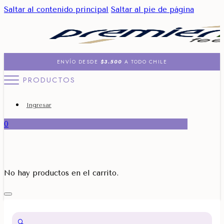
Saltar al contenido principal
Saltar al pie de página
ENVÍO DESDE
$3.500
A TODO CHILE
PRODUCTOS
Ingresar
0
No hay productos en el carrito.
🔍