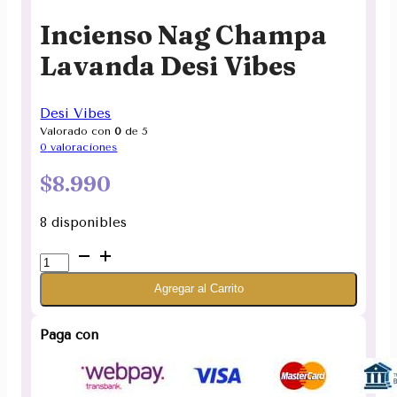
Incienso Nag Champa
Lavanda Desi Vibes
Desi Vibes
Valorado con
0
de 5
0
valoraciones
$
8.990
8 disponibles
Incienso
Nag
Agregar al Carrito
Champa
Lavanda
Desi
Paga con
Vibes
cantidad