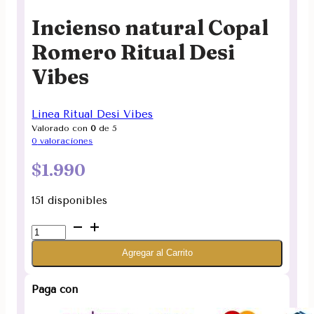
Incienso natural Copal
Romero Ritual Desi
Vibes
Linea Ritual Desi Vibes
Valorado con
0
de 5
0
valoraciones
$
1.990
151 disponibles
Incienso
natural
Agregar al Carrito
Copal
Romero
Ritual
Paga con
Desi