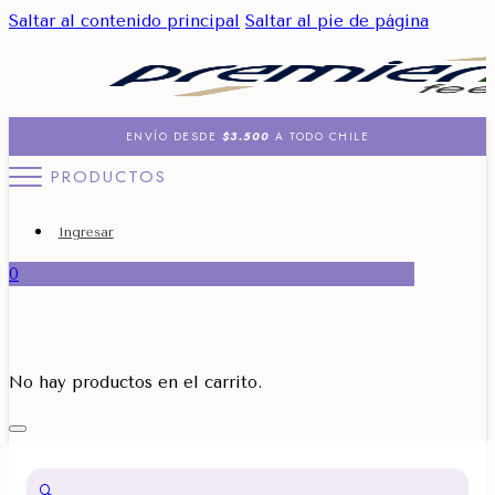
Saltar al contenido principal
Saltar al pie de página
ENVÍO DESDE
$3.500
A TODO CHILE
PRODUCTOS
Ingresar
0
No hay productos en el carrito.
🔍