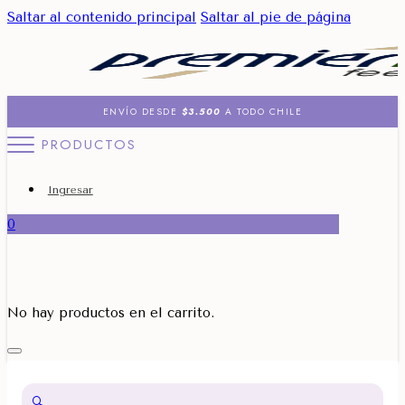
Saltar al contenido principal
Saltar al pie de página
ENVÍO DESDE
$3.500
A TODO CHILE
PRODUCTOS
Ingresar
0
No hay productos en el carrito.
🔍