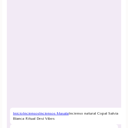
Inicio
Inciensos
Inciensos Masala
Incienso natural Copal Salvia
Blanca Ritual Desi Vibes