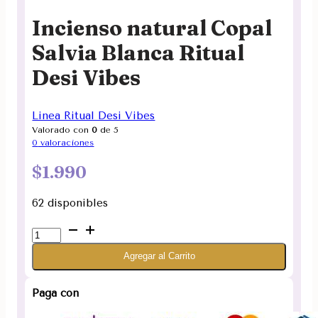
Incienso natural Copal
Salvia Blanca Ritual
Desi Vibes
Linea Ritual Desi Vibes
Valorado con
0
de 5
0
valoraciones
$
1.990
62 disponibles
Incienso
natural
Agregar al Carrito
Copal
Salvia
Blanca
Paga con
Ritual