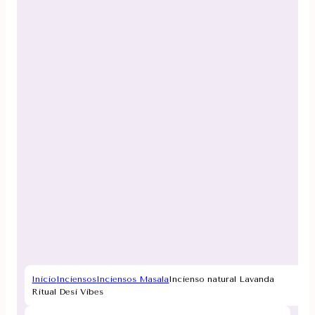
Inicio
Inciensos
Inciensos Masala
Incienso natural Lavanda
Ritual Desi Vibes