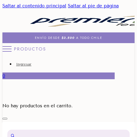
Saltar al contenido principal
Saltar al pie de página
ENVÍO DESDE
$3.500
A TODO CHILE
PRODUCTOS
Ingresar
0
No hay productos en el carrito.
🔍