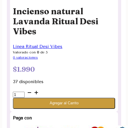
Incienso natural
Lavanda Ritual Desi
Vibes
Linea Ritual Desi Vibes
Valorado con
0
de 5
0
valoraciones
$
1.990
37 disponibles
Incienso
natural
Agregar al Carrito
Lavanda
Ritual
Desi
Paga con
Vibes