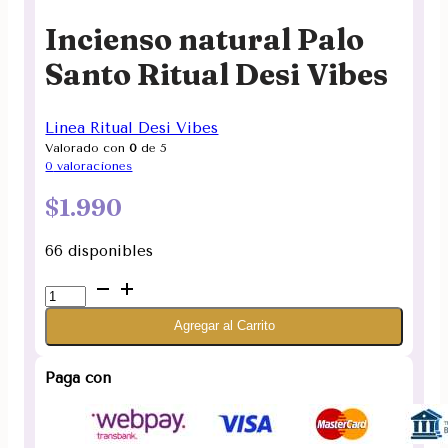
Incienso natural Palo
Santo Ritual Desi Vibes
Linea Ritual Desi Vibes
Valorado con
0
de 5
0
valoraciones
$
1.990
66 disponibles
Incienso
natural
Agregar al Carrito
Palo
Santo
Ritual
Paga con
Desi
Vibes
cantidad