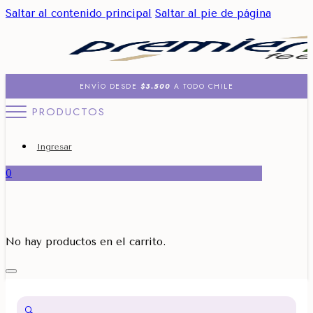
Saltar al contenido principal
Saltar al pie de página
ENVÍO DESDE
$3.500
A TODO CHILE
PRODUCTOS
Ingresar
0
No hay productos en el carrito.
🔍