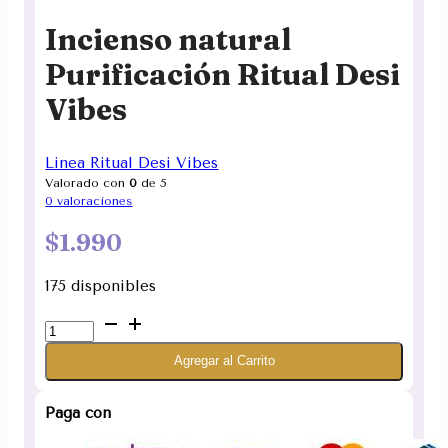
Incienso natural
Purificación Ritual Desi
Vibes
Linea Ritual Desi Vibes
Valorado con
0
de 5
0
valoraciones
$
1.990
175 disponibles
Incienso
natural
Agregar al Carrito
Purificación
Ritual
Desi
Paga con
Vibes