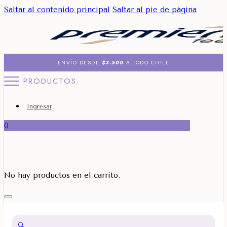
Saltar al contenido principal
Saltar al pie de página
ENVÍO DESDE
$3.500
A TODO CHILE
PRODUCTOS
Ingresar
0
No hay productos en el carrito.
🔍