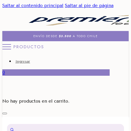
Saltar al contenido principal
Saltar al pie de página
ENVÍO DESDE
$3.500
A TODO CHILE
PRODUCTOS
Ingresar
0
No hay productos en el carrito.
🔍