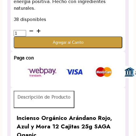
energía positiva. Hecho con ingredientes
naturales.
38 disponibles
Incienso
Orgánico
Agregar al Carrito
Arándano
Rojo,
Azul
Paga con
y
Mora
12
Cajitas
25g
Descripción de Producto
SAGA
Oganic
cantidad
Incienso Orgánico Arándano Rojo,
Azul y Mora 12 Cajitas 25g SAGA
Oganic