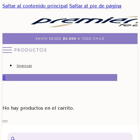
Saltar al contenido principal
Saltar al pie de página
ENVÍO DESDE
$3.500
A TODO CHILE
PRODUCTOS
Ingresar
0
No hay productos en el carrito.
🔍