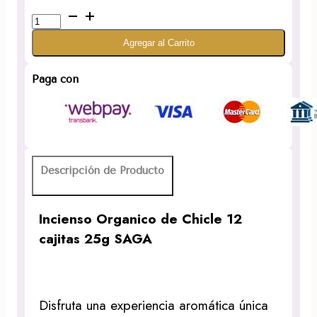
Incienso
Organico
Agregar al Carrito
de
Chicle
12
Paga con
cajitas
25g
SAGA
cantidad
Descripción de Producto
Incienso Organico de Chicle 12
cajitas 25g SAGA
Disfruta una experiencia aromática única