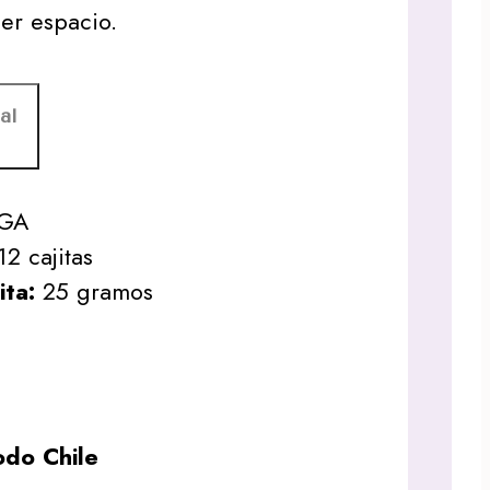
ier espacio.
al
AGA
2 cajitas
ita:
25 gramos
do Chile