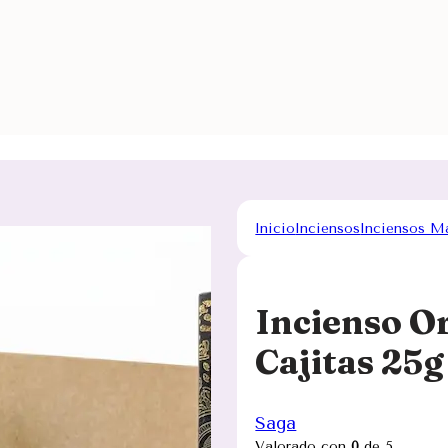
Inicio
Inciensos
Inciensos M
Incienso Or
Cajitas 25
Saga
Valorado con
0
de 5