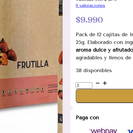
0
valoraciones
$
9.990
Pack de 12 cajitas de
25g. Elaborado con ing
aroma dulce y afrutad
agradables y llenos de 
38 disponibles
Incienso
Orgánico
de
Frutilla
12
Paga con
Cajitas
25g