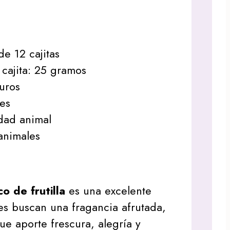
c
de 12 cajitas
cajita: 25 gramos
uros
les
dad animal
animales
o de frutilla
es una excelente
s buscan una fragancia afrutada,
e aporte frescura, alegría y