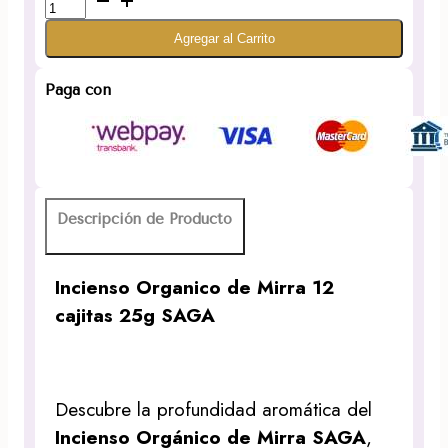
Organico
Agregar al Carrito
de
Mirra
12
Paga con
cajitas
25g
SAGA
cantidad
Descripción de Producto
Incienso Organico de Mirra 12
cajitas 25g SAGA
Descubre la profundidad aromática del
Incienso Orgánico de Mirra SAGA
,