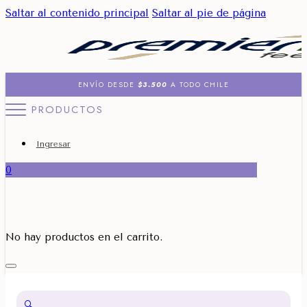
Saltar al contenido principal
Saltar al pie de página
ENVÍO DESDE
$3.500
A TODO CHILE
PRODUCTOS
Ingresar
0
No hay productos en el carrito.
🔍