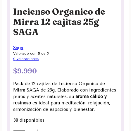
Incienso Organico de
Mirra 12 cajitas 25g
SAGA
Saga
Valorado con
0
de 5
0
valoraciones
$
9.990
Pack de 12 cajitas de Incienso Orgánico de
Mirra
SAGA de 25g. Elaborado con ingredientes
puros y aceites naturales, su
aroma cálido y
resinoso
es ideal para meditación, relajación,
armonización de espacios y bienestar.
38 disponibles
Incienso