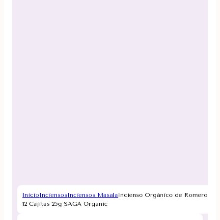
Inicio
Inciensos
Inciensos Masala
Incienso Orgánico de Romero
12 Cajitas 25g SAGA Organic