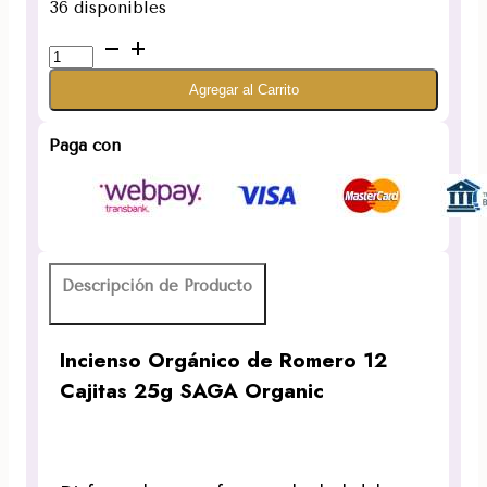
36 disponibles
Incienso
Orgánico
Agregar al Carrito
de
Romero
12
Paga con
Cajitas
25g
SAGA
Organic
cantidad
Descripción de Producto
Incienso Orgánico de Romero 12
Cajitas 25g SAGA Organic