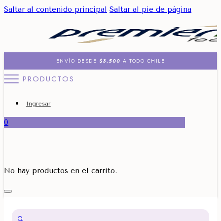
Saltar al contenido principal
Saltar al pie de página
ENVÍO DESDE
$3.500
A TODO CHILE
PRODUCTOS
Ingresar
0
No hay productos en el carrito.
🔍