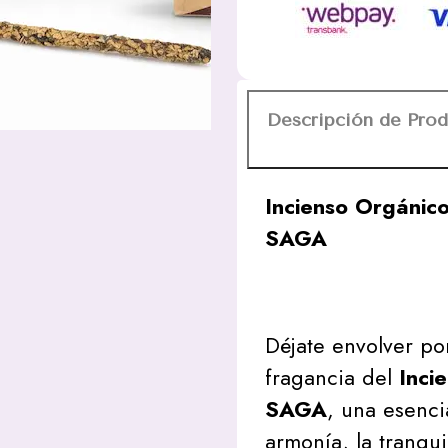
Cajitas
25g
SAGA
cantidad
Descripción de Pro
Incienso Orgánico
SAGA
Déjate envolver po
fragancia del
Inci
SAGA
, una esencia
armonía, la tranqui