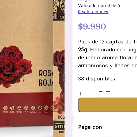
Valorado con
0
de 5
0
valoraciones
$
9.990
Pack de 12 cajitas de
25g
. Elaborado con ing
delicado aroma floral 
armoniosos y llenos de
38 disponibles
Incienso
Orgánico
de
Rosa
Roja
Paga con
12