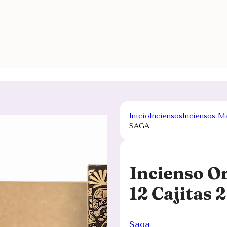
Inicio
Inciensos
Inciensos M
SAGA
Incienso O
12 Cajitas
Saga