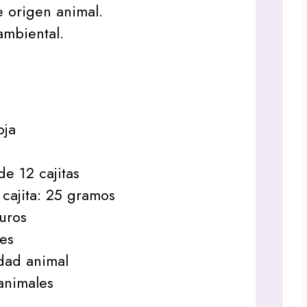
 origen animal.
mbiental.
oja
c
de 12 cajitas
cajita: 25 gramos
uros
les
dad animal
animales