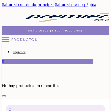
Saltar al contenido principal
Saltar al pie de página
ENVÍO DESDE
$3.500
A TODO CHILE
PRODUCTOS
Ingresar
0
No hay productos en el carrito.
🔍