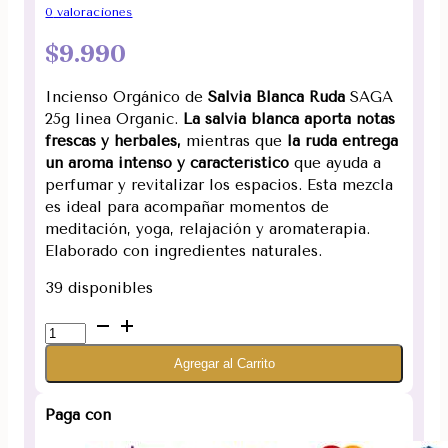
0
valoraciones
$
9.990
Incienso Orgánico de
Salvia Blanca Ruda
SAGA
25g linea Organic.
La salvia blanca aporta notas
frescas y herbales,
mientras que
la ruda entrega
un aroma intenso y característico
que ayuda a
perfumar y revitalizar los espacios. Esta mezcla
es ideal para acompañar momentos de
meditación, yoga, relajación y aromaterapia.
Elaborado con ingredientes naturales.
39 disponibles
Incienso
Orgánico
Agregar al Carrito
de
Salvia
Blanca
Paga con
Ruda