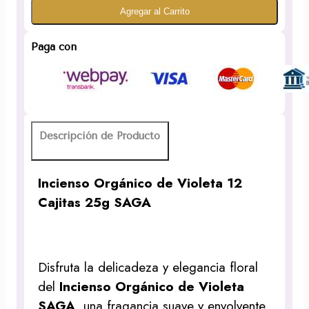
Agregar al Carrito
de
Violeta
12
Paga con
Cajitas
25g
SAGA
cantidad
Descripción de Producto
Incienso Orgánico de Violeta 12
Cajitas 25g SAGA
Disfruta la delicadeza y elegancia floral
del
Incienso Orgánico de Violeta
SAGA
, una fragancia suave y envolvente