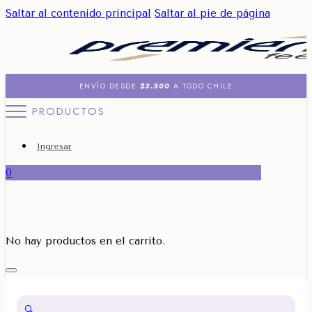
Saltar al contenido principal
Saltar al pie de página
ENVÍO DESDE
$3.500
A TODO CHILE
PRODUCTOS
Ingresar
0
No hay productos en el carrito.
🔍