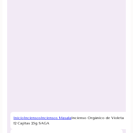
Inicio
Inciensos
Inciensos Masala
Incienso Orgánico de Violeta
12 Cajitas 25g SAGA