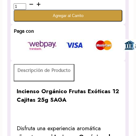
Incienso
Orgánico
Agregar al Carrito
Frutas
Exóticas
12
Paga con
Cajitas
25g
SAGA
Organic
cantidad
Descripción de Producto
Incienso Orgánico Frutas Exóticas 12
Cajitas 25g SAGA
Disfruta una experiencia aromática