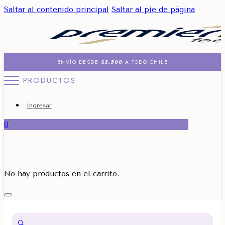
Saltar al contenido principal
Saltar al pie de página
ENVÍO DESDE
$3.500
A TODO CHILE
PRODUCTOS
Ingresar
0
No hay productos en el carrito.
🔍