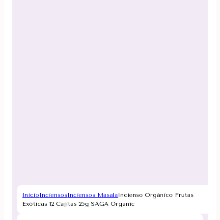
Inicio
Inciensos
Inciensos Masala
Incienso Orgánico Frutas
Exóticas 12 Cajitas 25g SAGA Organic