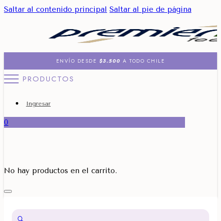
Saltar al contenido principal
Saltar al pie de página
ENVÍO DESDE
$3.500
A TODO CHILE
PRODUCTOS
Ingresar
0
No hay productos en el carrito.
🔍