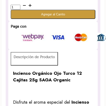
Incienso
Orgánico
Agregar al Carrito
Ojo
Turco
12
Paga con
Cajitas
25g
SAGA
Organic
cantidad
Descripción de Producto
Incienso Orgánico Ojo Turco 12
Cajitas 25g SAGA Organic
Disfruta el aroma especial del
Incienso