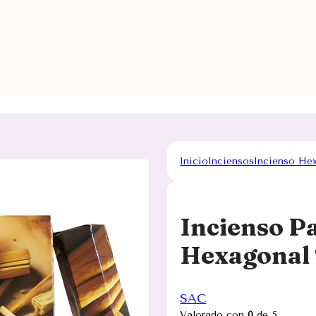
Inicio
Inciensos
Incienso He
Incienso P
Hexagonal
SAC
Valorado con
0
de 5