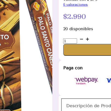
0
valoraciones
$
2.990
20 disponibles
Incienso
Palo
Santo
Canela
Hexagonal
Paga con
SAC
cantidad
Descripción de Pro