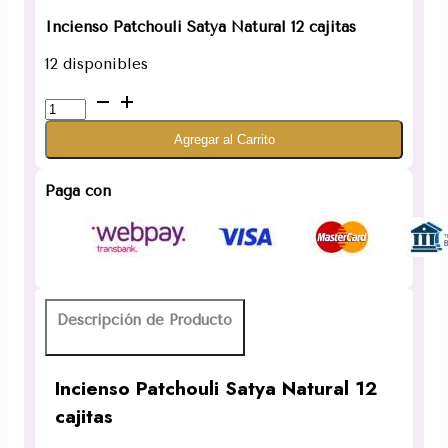
Incienso Patchouli Satya Natural 12 cajitas
12 disponibles
Incienso
Patchouli
Agregar al Carrito
Satya
Natural
12
Paga con
cajitas
cantidad
Descripción de Producto
Incienso Patchouli Satya Natural 12
cajitas