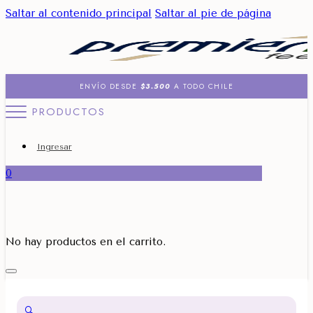
Saltar al contenido principal
Saltar al pie de página
ENVÍO DESDE
$3.500
A TODO CHILE
PRODUCTOS
Ingresar
0
No hay productos en el carrito.
🔍