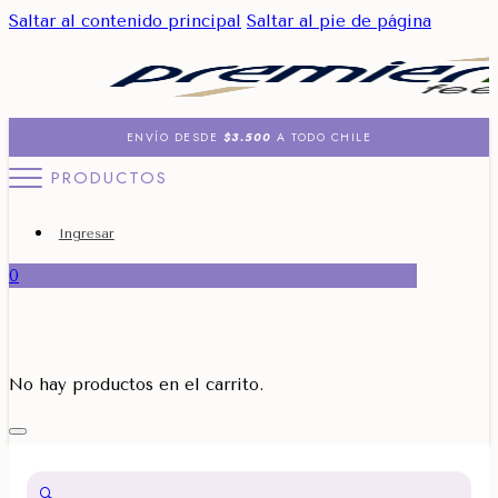
Saltar al contenido principal
Saltar al pie de página
ENVÍO DESDE
$3.500
A TODO CHILE
PRODUCTOS
Ingresar
0
No hay productos en el carrito.
🔍