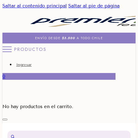
Saltar al contenido principal
Saltar al pie de página
ENVÍO DESDE
$3.500
A TODO CHILE
PRODUCTOS
Ingresar
0
No hay productos en el carrito.
🔍