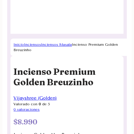
Inicio
Inciensos
Inciensos Masala
Incienso Premium Golden
Breuzinho
Incienso Premium
Golden Breuzinho
Vijayshree (Golden)
Valorado con
0
de 5
0
valoraciones
$
8.990