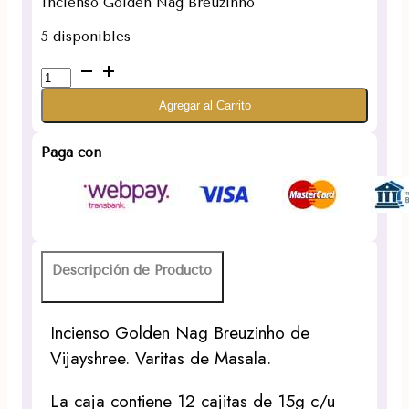
Incienso Golden Nag Breuzinho
5 disponibles
Incienso
Premium
Agregar al Carrito
Golden
Breuzinho
cantidad
Paga con
Descripción de Producto
Incienso Golden Nag Breuzinho de
Vijayshree. Varitas de Masala.
La caja contiene 12 cajitas de 15g c/u