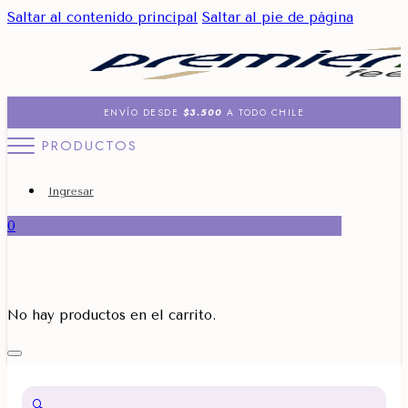
Saltar al contenido principal
Saltar al pie de página
ENVÍO DESDE
$3.500
A TODO CHILE
PRODUCTOS
Ingresar
0
No hay productos en el carrito.
🔍