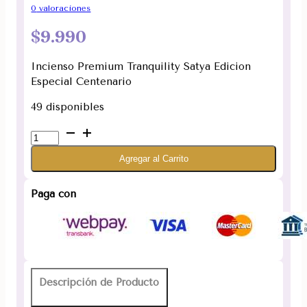
0
valoraciones
$
9.990
Incienso Premium Tranquility Satya Edicion
Especial Centenario
49 disponibles
Incienso
Premium
Agregar al Carrito
Tranquility
Satya
Edicion
Paga con
Especial
Centenario
cantidad
Descripción de Producto