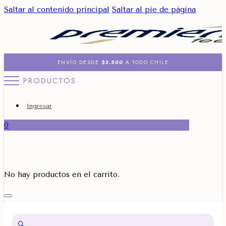
Saltar al contenido principal
Saltar al pie de página
ENVÍO DESDE
$3.500
A TODO CHILE
PRODUCTOS
Ingresar
0
No hay productos en el carrito.
🔍