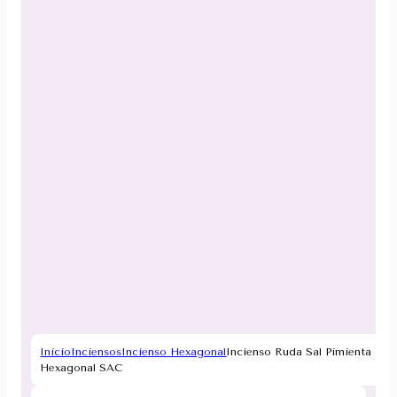
Inicio
Inciensos
Incienso Hexagonal
Incienso Ruda Sal Pimienta
Hexagonal SAC